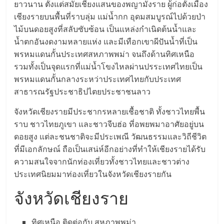
ยาวนาน ตั้งแต่สมัยเชียงแสนของพญามังราย ผู้ก่อตั้งเมือง
เชียงรายบนพื้นที่ราบลุ่ม แม่น้ำกก อุดมสมบูรณ์ไปด้วยป่า
ไม้บนดอยสูงที่สลับซับซ้อน เป็นแหล่งกำเนิดต้นน้ำและ
น้ำตกอันงดงามหลายแห่ง และมีเทือกเขาผีปันน้ำที่เป็น
พรหมแดนกั้นประเทศสหภาพพม่า จนถึงด้านทิศเหนือ
รวมทั้งเป็นจุดแรกที่แม่น้ำโขงไหลผ่านปรระเทศไทยเป็น
พรหมแดนกั้นกลางระหว่าประเทศไทยกับประเทศ
สาธารณรัฐประชาธิปไตยประชาชนลาว
จังหวัดเชียงรายมีประชากรหลายเชื้อชาติ ทั้งชาวไทยพื้น
ราบ ชาวไทยภูเขา และชาวจีบฮ่อ ที่อพยพมาอาศัยอยู่บน
ดอยสูง แต่ละชนชาติจะมีประเพณี วัฒนธรรมและวิถีชีวิต
ที่มีเอกลักษณ์ ถือเป็นเสน่ห์อีกอย่างที่ทำให้เชียงรายได้รับ
ความสนใจจากนักท่องเที่ยวทั้งชาวไทยและชาวต่าง
ประเทศนิยมมาท่องเที่ยวในจังหวัดเชียงรายกัน
จังหวัดเชียงราย
ทิศเหนือ ติดต่อกับ สหภาพพม่า