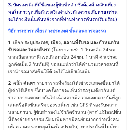
3.
บัตรเครดิตที่มีชื่อของผู้ขับขี่หลัก ซึ่งต้องมีวงเงินเพียง
พอในการรูดเพื่อกันวงเงินค่าประกันความเสียหาย (ท่าน
จะได้วงเงินนั้นคืนหลังจากที่ท่านทำการคืนรถเรียบร้อย)
วิธีการเช่ารถเที่ยวต่างประเทศ ขั้นตอนการจองรถ
1
เลือก
ระบุประเทศ, เมือง, สถานที่รับรถ และกำหนดวัน
รับรถและวันส่งคืนรถ
(โดยราคาเช่า 1 วันจะคิด 24 ชม.
หากเลือกเวลาคืนรถเกินมาเป็น 24 ชม. 1 นาที ค่าเช่าจะ
ถูกคิดเป็น 2 วันทันที) ขอแนะนำว่าให้คำนวนเวลาตอนที่
เรานำรถมาส่งคืนให้ดี จะได้ไม่เสียเงินเพิ่ม
2
คลิ๊ก
ค้นหา
รายการรถที่พร้อมให้เช่าจะแสดงขึ้นมาให้
ผู้เช่าได้เลือก ซึ่งบางครั้งอาจจะเห็นว่ารถรุ่นเดียวกันแต่
ราคาอาจแตกต่างกันไป เนื่องจากมีความแตกต่างกันที่ลูก
เล่นหรือฟังชั่นเสริมของรถนั้นๆ เช่น GPS ที่รองรับหลาก
หลายภาษา, ผู้ขับสำรองไม่จำกัดจำนวน (หากไม่มีออปชั่น
นี้ต้องจ่ายค่าธรรมเนียมเพิ่มหากมีคนขับมากกว่าหนึ่งคน
เพื่อความครอบคลุมในเรื่องประกัน), ค่าประกันที่ไม่มีค่า