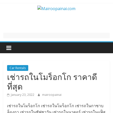
Skip
to
Mairoopainai.com
content
Car Rentals
เช่ารถในโมร็อกโก ราคาดี
ที่สุด
January 23, 2022
mairoopainai
เช่ารถในโมร็อกโก เช่ารถในโมร็อกโก เช่ารถในกาซาบ
ล็องกา เช่ารถในชัฟชาวัน เช่ารถในนาดอร์ เช่ารถในแฟ็ส