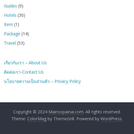
Europe
(4)
Flights
(1)
Guides
(9)
Hotels
(30)
Item
(1)
Package
(14)
Travel
(53)
เกี่ยวกับเรา – About Us
ติดต่อเรา-Contact Us
นโยบายความเป็นส่วนตัว – Privacy Policy
Copyright © 2024
Mairoopainai.com
. All rights reserved.