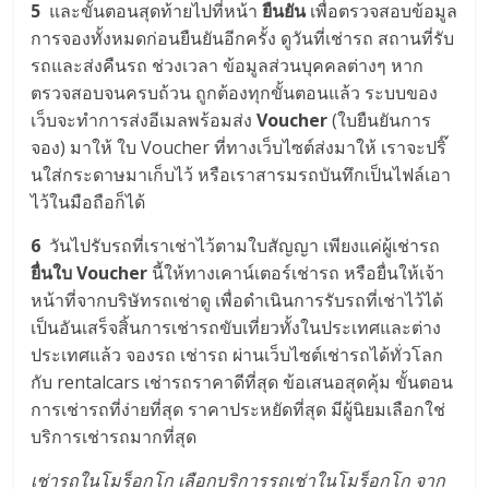
5
และขั้นตอนสุดท้ายไปที่หน้า
ยืนยัน
เพื่อตรวจสอบข้อมูล
การจองทั้งหมดก่อนยืนยันอีกครั้ง ดูวันที่เช่ารถ สถานที่รับ
รถและส่งคืนรถ ช่วงเวลา ข้อมูลส่วนบุคคลต่างๆ หาก
ตรวจสอบจนครบถ้วน ถูกต้องทุกขั้นตอนแล้ว ระบบของ
เว็บจะทำการส่งอีเมลพร้อมส่ง
Voucher
(ใบยืนยันการ
จอง) มาให้ ใบ Voucher ที่ทางเว็บไซต์ส่งมาให้ เราจะปริ๊
นใส่กระดาษมาเก็บไว้ หรือเราสารมรถบันทึกเป็นไฟล์เอา
ไว้ในมือถือก็ได้
6
วันไปรับรถที่เราเช่าไว้ตามใบสัญญา เพียงแค่ผู้เช่ารถ
ยื่นใบ Voucher
นี้ให้ทางเคาน์เตอร์เช่ารถ หรือยื่นให้เจ้า
หน้าที่จากบริษัทรถเช่าดู เพื่อดำเนินการรับรถที่เช่าไว้ได้
เป็นอันเสร็จสิ้นการเช่ารถขับเที่ยวทั้งในประเทศและต่าง
ประเทศแล้ว จองรถ เช่ารถ ผ่านเว็บไซต์เช่ารถได้ทั่วโลก
กับ rentalcars เช่ารถราคาดีที่สุด ข้อเสนอสุดคุ้ม ขั้นตอน
การเช่ารถที่ง่ายที่สุด ราคาประหยัดที่สุด มีผู้นิยมเลือกใช่
บริการเช่ารถมากที่สุด
เช่ารถในโมร็อกโก เลือกบริการรถเช่าในโมร็อกโก จาก