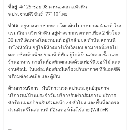
ที่อยู่
4/125 ซอย 98 ต.หนองแก อ.หัวหิน
จ.ประจวบคีรีขันธ์ 77110 ไทย
ทำเล
อยู่ห่างจากชายหาดโดยเดินไปประมาณ 4 นาที โรง
แรมณิชา สวีท หัวหิน อยู่ห่างจากกรุงเทพฯเพียง 2 ชั่วโมง
30 นาทีเดินทางโดยรถยนต์ อยู่ใกล้ บขส.หัวหิน สถานนี
รถไฟหัวหิน อยู่ใกล้ห้างมาร์เก็ทวิลเลท สามารถนั่งรถไป
ตลาดซิเคด้าเพียง 5 นาที ที่พักอยู้ใกล้ร้านสะดวกซื้อ และ
ร้านอาหาร ภายในห้องพักตกแต่งด้วยเฟอร์นิเจอร์ไม้ และ
งานศิลปะ ในแต่ละห้องพักมีเครื่องปรับอากาศ ทีวีแอลซีดี
พร้อมช่องเคเบิล และตู้เย็น
ด้านการบริการ
มีบริการนวด สปาและศูนย์สุขภาพ
บริการแม่บ้านประจำวัน บริการรับฝากสัมภาระ บริการ
ซักรีด แผนกต้อนรับส่วนหน้า 24 ชั่วโมง และพื้นที่จอดรถ
ส่วนตัวฟรีในสถานที่ มีอินเทอร์เน็ตไร้สาย (WiFi)ฟรี