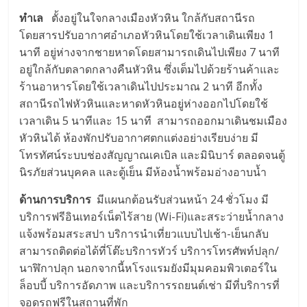
ทำเล
ตั้งอยู่ในใจกลางเมืองหัวหิน ใกล้กับสถานีรถ
โดยสารปรับอากาศอำเภอหัวหินโดยใช้เวลาเดินเพียง 1
นาที อยู่ห่างจากชายหาดโดยสามารถเดินไปเพียง 7 นาที
อยู่ใกล้กับตลาดกลางคืนหัวหิน ซึ่งเต็มไปด้วยร้านค้าและ
ร้านอาหารโดยใช้เวลาเดินไปประมาณ 2 นาที อีกทั้ง
สถานีรถไฟหัวหินและหาดหัวหินอยู่ห่างออกไปโดยใช้
เวลาเดิน 5 นาทีและ 15 นาที สามารถออกมาเดินชมเมือง
หัวหินได้ ห้องพักปรับอากาศตกแต่งอย่างเรียบง่าย มี
โทรทัศน์ระบบช่องสัญญาณเคเบิล และมินิบาร์ ตลอดจนตู้
นิรภัยส่วนบุคคล และตู้เย็น มีห้องน้ำพร้อมอ่างอาบน้ำ
ด้านการบริการ
มีแผนกต้อนรับส่วนหน้า 24 ชั่วโมง มี
บริการฟรีอินเทอร์เน็ตไร้สาย (Wi-Fi)และสระว่ายน้ำกลาง
แจ้งพร้อมสระสปา บริการนำเที่ยวแบบไปเช้า-เย็นกลับ
สามารถติดต่อได้ที่โต๊ะบริการทัวร์ บริการโทรศัพท์ปลุก/
นาฬิกาปลุก นอกจากนี้หโรงแรมยังมีมุมคอมพิวเตอร์ใน
ล็อบบี้ บริการอัดภาพ และบริการรถยนต์เช่า มีที่บริการที่
จอดรถฟรีในสถานที่พัก