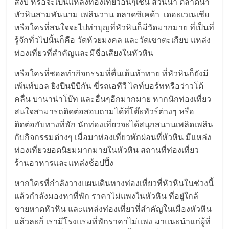
สงบ หรือจะเป็นแหล่งท่องเที่ยวอื่นๆเช่น สวนน้ำ ตลาดน้ำ
หัวหินสามพันนาม เพลินวาน ตลาดซิเคด้า เดอะเวเนเซีย
หรือใครที่สนใจจะไปทำบุญที่หัวหินก็มีวัดมากมาย ที่เป็นที่
รู้จักทั่วไปนั้นก็คือ วัดห้วยมงคล และวัดเขาตะเกียบ แหล่ง
ท่องเที่ยวที่สำคัญและมีชื่อเสียงในหัวหิน
หรือใครที่ชอลทำกิจกรรมที่ตื่นเต้นท้าทาย ที่หัวหินก็ยังมี
เพ้นท์บอล ยิงปืนบีบีกัน ขี่รถเอทีวี ไคท์บอร์ทหรือว่าวโต้
คลื่น บานาน่าโบ๊ท และอื่นๆอีกมากมาย หากนักท่องเที่ยว
สนใจสามารถติดต่อสอบถามได้ที่โต๊ะทัวร์ต่างๆ หรือ
ติดต่อกับทางที่พัก นักท่องเที่ยวจะได้สนุกสนานเพลิดเพลิน
กับกิจกรรมต่างๆ เมื่อมาท่องเที่ยวพักผ่อนที่หัวหิน มีแหล่ง
ท่องเที่ยวยอดนิยมมากมายในหัวหิน สถานที่ท่องเที่ยว
ร้านอาหารและแหล่งช้อปปิ้ง
หากใครที่กำลังวางแผนเดินทางท่องเที่ยวที่หัวหินในช่วงนี้
แล้วกำลังมองหาที่พัก ราคาไม่แพงในหัวหิน ที่อยู่ใกล้
ชายหาดหัวหิน และแหล่งท่องเที่ยวที่สำคัญในเมืองหัวหิน
แล้วละก็ เรามีโรงแรมที่พักราคาไม่แพง มาแนะนำแก่ผู้ที่