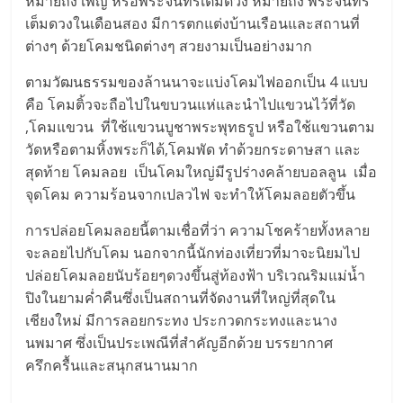
หมายถึง เพ็ญ หรือพระจันทร์เต็มดวง หมายถึง พระจันทร์
เต็มดวงในเดือนสอง มีการตกแต่งบ้านเรือนและสถานที่
ต่างๆ ด้วยโคมชนิดต่างๆ สวยงามเป็นอย่างมาก
ตามวัฒนธรรมของล้านนาจะแบ่งโคมไฟออกเป็น 4 แบบ
คือ โคมติ้วจะถือไปในขบวนแห่และนำไปแขวนไว้ที่วัด
,โคมแขวน ที่ใช้แขวนบูชาพระพุทธรูป หรือใช้แขวนตาม
วัดหรือตามหิ้งพระก็ได้,โคมพัด ทำด้วยกระดาษสา และ
สุดท้าย โคมลอย เป็นโคมใหญ่มีรูปร่างคล้ายบอลลูน เมื่อ
จุดโคม ความร้อนจากเปลวไฟ จะทำให้โคมลอยตัวขึ้น
การปล่อยโคมลอยนี้ตามเชื่อที่ว่า ความโชคร้ายทั้งหลาย
จะลอยไปกับโคม นอกจากนี้นักท่องเที่ยวที่มาจะนิยมไป
ปล่อยโคมลอยนับร้อยๆดวงขึ้นสู่ท้องฟ้า บริเวณริมแม่น้ำ
ปิงในยามค่ำคืนซึ่งเป็นสถานที่จัดงานที่ใหญ่ที่สุดใน
เชียงใหม่ มีการลอยกระทง ประกวดกระทงและนาง
นพมาศ ซึ่งเป็นประเพณีที่สำคัญอีกด้วย บรรยากาศ
ครึกครื้นและสนุกสนานมาก