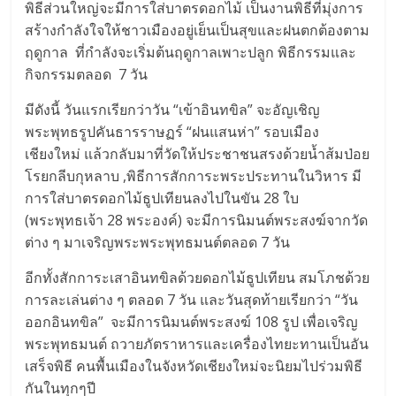
พิธีส่วนใหญ่จะมีการใส่บาตรดอกไม้ เป็นงานพิธีที่มุ่งการ
สร้างกำลังใจให้ชาวเมืองอยู่เย็นเป็นสุขและฝนตกต้องตาม
ฤดูกาล ที่กำลังจะเริ่มต้นฤดูกาลเพาะปลูก พิธีกรรมและ
กิจกรรมตลอด 7 วัน
มีดังนี้ วันแรกเรียกว่าวัน “เข้าอินทขิล” จะอัญเชิญ
พระพุทธรูปคันธารราษฏร์ “ฝนแสนห่า” รอบเมือง
เชียงใหม่ แล้วกลับมาที่วัดให้ประชาชนสรงด้วยน้ำส้มป่อย
โรยกลีบกุหลาบ ,พิธีการสักการะพระประทานในวิหาร มี
การใส่บาตรดอกไม้ธูปเทียนลงไปในขัน 28 ใบ
(พระพุทธเจ้า 28 พระองค์) จะมีการนิมนต์พระสงฆ์จากวัด
ต่าง ๆ มาเจริญพระพระพุทธมนต์ตลอด 7 วัน
อีกทั้งสักการะเสาอินทขิลด้วยดอกไม้ธูปเทียน สมโภชด้วย
การละเล่นต่าง ๆ ตลอด 7 วัน และวันสุดท้ายเรียกว่า “วัน
ออกอินทขิล” จะมีการนิมนต์พระสงฆ์ 108 รูป เพื่อเจริญ
พระพุทธมนต์ ถวายภัตราหารและเครื่องไทยะทานเป็นอัน
เสร็จพิธี คนพื้นเมืองในจังหวัดเชียงใหม่จะนิยมไปร่วมพิธี
กันในทุกๆปี