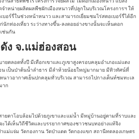
มีงานสาธิตพืชไร่โครงการวิจัยผลไม้ ไม้ดอกเมืองหนาว แปลง
จำหน่ายผลิตผลพืชผักเมืองหนาวที่ปลูกในบริเวณโครงการฯ ให้
สตอเบอร์รี่ในช่วงหน้าหนาว และสามารถเยี่ยมชมไร่สตอเบอร์รี่ได้อีก
ก่นักท่องเที่ยว ระว่างทางขึ้น-ลงดอยอ่างขางนั้นจะเห็นดอก
เช่นกัน
ดัง จ.แม่ฮ่องสอน
็นสบายตลอดทั้งปี มีเทือกเขาและภูเขาสูงครอบคลุมอำเภอแม่แตง
น เป็นป่าต้นน้ำลำธาร มีลำห้วยน้อยใหญ่มากมาย มีทิวทัศน์ที่
ูหนาวอากาศเย็นปกคลุมทั่วบริเวณ สามารถไปกางเต็นท์ชมทะเล
งมาก
ุดสายตาโอบล้อมไปด้วยภูเขาและแม่น้ำ มีหมู่บ้านอยู่ตามที่ราบและ
่ไปจะได้เห็นวิถีชีวิตและบรรยากาศของชาวชนบทอย่างแท้จิง
สวนป่าแม่แจ่ม วัดกองกาน วัดป่าแดด วัดกองแขก สถานีทดลองเกษตร