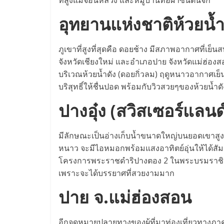
ที่สูงแม่จอนหลวง และหมู่บ้านทอผ้าซิ่นตีนจก
อุทยานแห่งชาติห้วยน้ำ
ภูเขาที่สูงที่สุดคือ ดอยช้าง มีสภาพอากาศที่เย
จังหวัดเชียงใหม่ และอำเภอปาย จังหวัดแม่ฮ่อง
บริเวณห้วยน้ำดัง (ดอยกิ่วลม) ฤดูหนาวอากาศเ
บริสุทธิ์ให้ชื่นปอด พร้อมกับวิวสวยๆของห้วยน้ำดั
ปางอุ๋ง (สวิสเซอร์แลนด
มีลักษณะเป็นอ่างเก็บน้ำขนาดใหญ่บนยอดเขาสูง 
หนาว จะมีไอหมอกพร้อมแสงอาทิตย์อุ่นให้ได้สัมผั
โครงการพระราชดำริปางตอง 2 ในพระบรมราชิน
เพราะจะได้บรรยาศที่สวยงามมาก
ปาย จ.แม่ฮ่องสอน
อีกจุดหมายปลายทางของผู้ที่มาท่องเที่ยวทางภาค