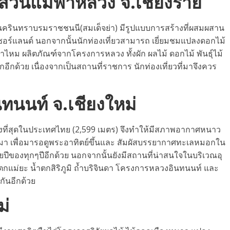
วนแม่ฟ้าหลวง จ.เชียงราย
ครินทราบรมราชชนนี(สมเด็จย่า) มีรูปแบบการสร้างที่ผสมผสาน
อร์แลนด์ นอกจากนั้นนักท่องเที่ยวสามารถ เยี่ยมชมแปลงดอกไม้
้าไหม ผลิตภัณฑ์จากโครงการหลวง ทั้งผัก ผลไม้ ดอกไม้ พันธุ์ไม้
กอีกด้วย เนื่องจากเป็นสถานที่ราชการ นักท่องเที่ยวที่มาจึงควร
ทนนท์ จ.เชียงใหม่
สูงที่สุดในประเทศไทย (2,599 เมตร) จึงทำให้มีสภาพอากาศหนาว
ี่มา เพื่อมารอดูพระอาทิตย์ขึ้นและ สัมผัสบรรยากาศทะเลหมอกใน
ปีของทุกๆปีอีกด้วย นอกจากนั้นยังมีสถานที่น่าสนใจในบริเวณอุ
ตกแม่ยะ น้ำตกสิริภูมิ ถ้ำบริจินดา โครงการหลวงอินทนนท์ และ
กันอีกด้วย
ม่