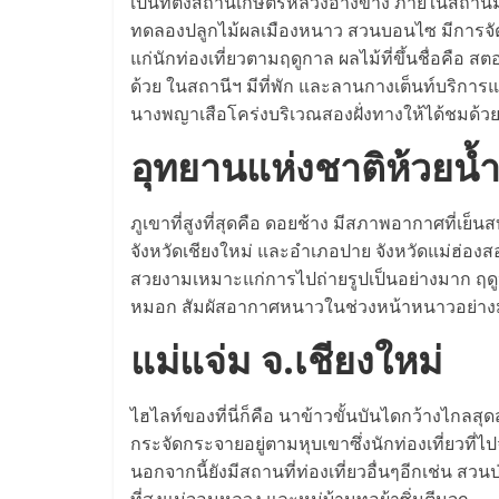
เป็นที่ตั้งสถานีเกษตรหลวงอ่างขาง ภายในสถานี
ทดลองปลูกไม้ผลเมืองหนาว สวนบอนไซ มีการจัด
แก่นักท่องเที่ยวตามฤดูกาล ผลไม้ที่ขึ้นชื่อคือ 
ด้วย ในสถานีฯ มีที่พัก และลานกางเต็นท์บริการแ
นางพญาเสือโคร่งบริเวณสองฝั่งทางให้ได้ชมด้วย
อุทยานแห่งชาติห้วยน้ำ
ภูเขาที่สูงที่สุดคือ ดอยช้าง มีสภาพอากาศที่เย
จังหวัดเชียงใหม่ และอำเภอปาย จังหวัดแม่ฮ่องสอ
สวยงามเหมาะแก่การไปถ่ายรูปเป็นอย่างมาก ฤด
หมอก สัมผัสอากาศหนาวในช่วงหน้าหนาวอย่า
แม่แจ่ม จ.เชียงใหม่
ไฮไลท์ของที่นี่ก็คือ นาข้าวขั้นบันไดกว้างไกลส
กระจัดกระจายอยู่ตามหุบเขาซึ่งนักท่องเที่ยวที
นอกจากนี้ยังมีสถานที่ท่องเที่ยวอื่นๆอีกเช่น 