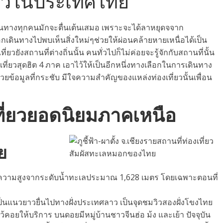
ี่ยวในประเทศไทย
Travel
การใช้รถไฟฟ้า B
ดินทางทุกคนมักจะตื่นเต้นเสมอ เพราะจะได้ลาหยุดจจาก
กรุงเทพฯ
อกเดินทางไปพบเห็นสิ่งใหม่ๆช่วยให้ผ่อนคล้ายหายเหนื่อได้เป็น
January 7, 2023
mairoo
วยังสถานที่ต่างถิ่นนั้น คนทั่วไปก็ไม่ค่อยจะรู้จักกับสถานที่นั้น
เที่ยวสุดฮิต 4 ภาค เอาไว้ให้เป็นอีกหนึ่งทางเลือกในการเดินทาง
วยข้อมูลที่กระชับ มีใจความสำคัญของแหล่งท่องเที่ยวนั้นเพื่อน
el
พระธาตุดอยคำ เชียงใหม่
ที่ยวยอดนิยมภาคเหนือ
ruary 23, 2021
mairoopainai
าย
า มีความสูงจากระดับน้ำทะเลประมาณ 1,628 เมตร โดยเฉพาะตอนที่
็นแนวยาวยื่นไปทางฝั่งประเทศลาว เป็นจุดชมวิวสองฝั่งโขงไทย
ให้บริการ บนดอยมีหมู่บ้านชาวจีนฮ่อ ม้ง และเย้า ปัจจุบัน