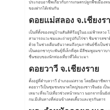
ประกอบอาชีพเกี่ยวกับการเกษตรปลูกพืชเมืองหนา
ของฝากได้เช่นกัน
ดอยแม่สลอง จ.เชียงร
เป็นที่ตั้งของหมู่บ้านสันติคิรีอยู่ในอ.แม่ฟ้า
สามารถแวะชมและถ่ายรูปกับไร่ชา ชิมชารสชาติ
ด้วย ในช่วงเดือนธันวาคมถึงกุมภาพันธ์ซึ่งเป็น
เป็นดอกซากุระพันธุ์ที่เล็กที่สุด มีสีชมพูอมขาว
ชื่นชอบของนักท่องเที่ยวที่ได้แวะมา
ดอยวาวี จ.เชียงราย
ตั้งอยู่ที่ตำบลวาวี อำเภอแม่สรวย โดยยึดอาช
ดอยวาวีเป็นชุมชนขนาดใหญ่ของชาวจีนฮ่อ เป็นสถ
เหมาะที่จะไปเที่ยวช่วงหน้าหนาว นอกจากนั้นยั
กม.มีเส้นทางที่ค่อนข้างคดเคี้ยวและทุรกันดาร