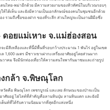
ยแดนไทย-พม่าอีกด้วย มีความสวยงามของทิวทัศน์ในบริเวณรอบๆ
ให้ได้เห็น และยังมีความเป็นเอกลักษณ์ของคนในชุมชนอีกด้วย
ง รวมถึงซื้อของฝาก ของที่ระลึก ส่วนใหญ่จะเป็นงานฝีมือซึ่ง
– ดอยแม่เหาะ จ.แม่ฮ่องสอน
ะมีสีเหลืองและที่นี้มีพื้นที่รอบกว้างประมาณ 1 พันไร่ อยู่ในเขต
 1,600 เมตร มีชาวเขาเผ่ากะเหรี่ยงอาศัยอยู่โดยส่วนมาก
ันวาคม จึงมีนักท่องเที่ยวให้ความสนใจพากันมาชมและถ่ายรูป
องกล้า จ.พิษณุโลก
งหวัดคือ พิษณุโลก เพชรบูรณ์ และเลย ลักษณะของป่าจะเป็น
่าอาศัยอยู่ ไฮไลท์ที่สำคัญคือลานหินปุ่ม ลานหินแตก และยังมี
็นท์ที่ได้รับความนิยมมากที่สุดอีกแห่งหนึ่ง