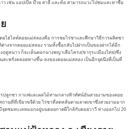
ว เช่น แอปเปิ้ล บ๊วย สาลี่ และท้อ สามารถแวะไปชมและหาซื้อ
าย
หลวง โดยไฮไลท์ดอยแม่สลองคือ การชมไร่ชาและศึกษาวิธีการผลิตชา
ต่างจากดอยแม่สลอง รวมทั้งซื้อกลับไปฝากเป็นของฝากได้อีก
ช่วงฤดูหนาว ก็จะเห็นดอกนางพญาเสือโคร่ง(ซากุระเมืองไทย)ซึ่ง
บานสะพรั่งตลอดทางขึ้น-ลงของดอยแม่สลอง เป็นอีกจุดนึงที่เป็นที่
ีพการปลูกชา กาแฟและผลไม้ท่ามกลางทิวทัศน์อันสวยงามของดอย
านที่ที่เขียวขจีด้วย ไร่ชาที่ลดหลั่นตามลาดเขาซึ่งสวยงามมาก
งมีจุดชมทะเลหมอกอยู่บนดอยกาดผีใกล้กับดอยวาวี ห่างออกไป 20