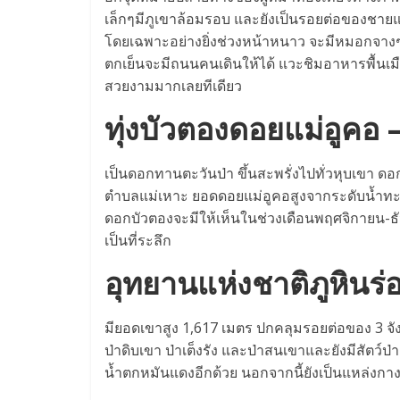
เล็กๆมีภูเขาล้อมรอบ และยังเป็นรอยต่อของชา
โดยเฉพาะอย่างยิ่งช่วงหน้าหนาว จะมีหมอกจางๆ
ตกเย็นจะมีถนนคนเดินให้ได้ แวะชิมอาหารพื้นเมือ
สวยงามมากเลยทีเดียว
ทุ่งบัวตองดอยแม่อูคอ 
เป็นดอกทานตะวันป่า ขึ้นสะพรั่งไปทั่วหุบเขา ดอกจ
ตำบลแม่เหาะ ยอดดอยแม่อูคอสูงจากระดับน้ำทะเล
ดอกบัวตองจะมีให้เห็นในช่วงเดือนพฤศจิกายน-ธ
เป็นที่ระลึก
อุทยานแห่งชาติภูหินร่
มียอดเขาสูง 1,617 เมตร ปกคลุมรอยต่อของ 3 จั
ป่าดิบเขา ป่าเต็งรัง และป่าสนเขาและยังมีสัตว์ป
น้ำตกหมันแดงอีกด้วย นอกจากนี้ยังเป็นแหล่งกางเต