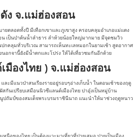
ดัง จ.แม่ฮ่องสอน
็นสบายตลอดทั้งปี มีเทือกเขาและภูเขาสูง ครอบคลุมอำเภอแม่แตง
สอน เป็นป่าต้นน้ำลำธาร ลำห้วยน้อยใหญ่มากมาย มีจุดชมวิว
ย็นปกคลุมทั่วบริเวณ สามารถเห็นทะเลหมอกในยามเช้า สูดอากาศ
งนอกจานี้ยังมีน้ำตกและโปร่ง ให้ได้เที่ยวชมกันอีกด้วย
์เมืองไทย ) จ.แม่ฮ่องสอน
และมีแนวป่าสนเรียงรายอยู่รอบๆอ่างเก็บน้ำ ในตอนเช้าของฤดู
สกันเปรียบเสมือนนิวซีแลนด์เมืองไทย ปาอุ๋งเป็นหมู่บ้าน
ูปถัมป์ของสมเด็จพระบรมราชินีนาถ แนะนำให้มาช่วงฤดูหนาว
เหนือของไทย เป็นต้องแวะมาเที่ยวที่ปายเสมอ ปายเป็นเมือง