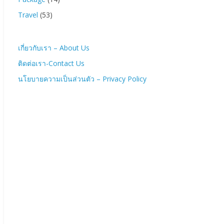
Flights
(1)
Guides
(9)
Hotels
(30)
Item
(1)
Package
(14)
Travel
(53)
เกี่ยวกับเรา – About Us
ติดต่อเรา-Contact Us
นโยบายความเป็นส่วนตัว – Privacy Policy