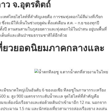
าว จ.อุตรดิตถ์
ะเทศไทยไฮไลท์ที่สำคัญเลยคือ การชมทุ่งดอกไม้สีม่วงที่เรียก
่งจะมีให้เห็นในช่วงฤดูฝน ตั้งแต่เดือน ส.ค. – ก.ย ของทุกปี
ทั้งปี ลานสนสามใบภูสอยดาวและทุ่งดอกไม้ในป่าสน อยู่บนพื้นที่
เต็นท์และเดินป่าชมธรรมชาติได้อีกด้วย
เที่ยวยอดนิยมภาคกลางและ
ละมีขนาดใหญ่เป็นอันดับ 6 ของเอเชีย ทีลอซูในภาษากระเหรียง
 ม. สูง 900 เมตรจากระดับน้ำทะเล จุดไฮไลท์ที่สำคัญคือ
ามาชมจะต้องนั่งเรือยางและต่อด้วยเดินป่าเข้ามาอีก 12 กม. นอกจาก
ะทางประมาณ 1.5 กม และนักท่องเที่ยวสามารถล่องเรืองยาง ลงเล่น